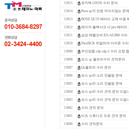
13015
로지텍 G933S 수리 문의
13014
Bose qc35 전원 꺼지지않는 문
13013
BOSE QC35 배터리 교체 비용 
13012
레이저 블랙샤크 v2 pro 배터리
13011
삼성 레벨오버 EO-AG900 수리
13010
NiceHCK 히말라야 이어폰 수
13009
무인양품 cdp cdp-2 수리 요청 
13008
보스 qc 울트라수리 견적문의
13007
Qc울트라 수리 문의
13006
보스 qc45 소리 안들림 문제
13005
보스 qc45 소리 안들림 문제
13004
보스 qc45 수리 견적 문의 드립
13003
보스 qc45 수리 견적 문의 드립
13002
수리 견적 문의
13001
비츠 스튜디오 프로 견적 문의
13000
수리 견적문의