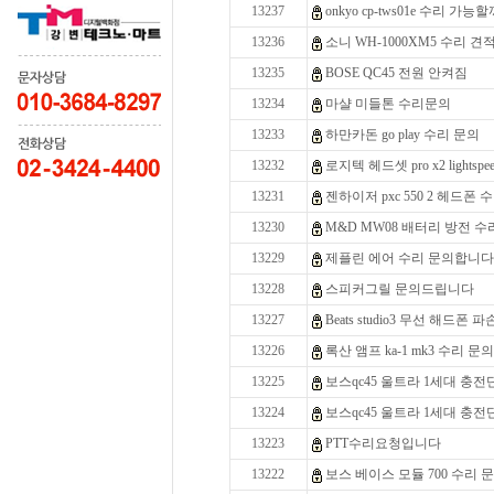
13237
onkyo cp-tws01e 수리 가능
13236
소니 WH-1000XM5 수리 견
13235
BOSE QC45 전원 안켜짐
13234
마샬 미들톤 수리문의
13233
하만카돈 go play 수리 문의
13232
로지텍 헤드셋 pro x2 lightspe
13231
젠하이저 pxc 550 2 헤드폰
13230
M&D MW08 배터리 방전 수
13229
제플린 에어 수리 문의합니다
13228
스피커그릴 문의드립니다
13227
Beats studio3 무선 해드폰 
13226
록산 앰프 ka-1 mk3 수리 문의
13225
보스qc45 울트라 1세대 충전
13224
보스qc45 울트라 1세대 충전
13223
PTT수리요청입니다
13222
보스 베이스 모듈 700 수리 문