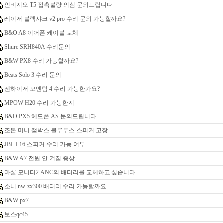
인비지오 T5 접촉불량 의심 문의드립니다
레이저 블랙샤크 v2 pro 수리 문의 가능할까요?
B&O A8 이어폰 케이블 교체
Shure SRH840A 수리문의
B&W PX8 수리 가능할까요?
Beats Solo 3 수리 문의
젠하이저 모멘텀 4 수리 가능한가요?
MPOW H20 수리 가능한지
B&O PX5 헤드폰 AS 문의드립니다.
조본 미니 잼박스 블루투스 스피커 고장
JBL L16 스피커 수리 가능 여부
B&W A7 전원 안 켜짐 증상
마샬 모니터2 ANC의 배터리를 교체하고 싶습니다.
소니 nw-zx300 배터리 수리 가능할까요
B&W px7
보스qc45